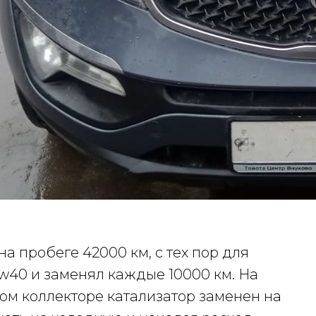
а пробеге 42000 км, с тех пор для
5w40 и заменял каждые 10000 км. На
ом коллекторе катализатор заменен на