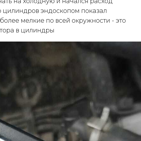
учать на холодную и начался расход
тр цилиндров эндоскопом показал
 более мелкие по всей окружности - это
атора в цилиндры