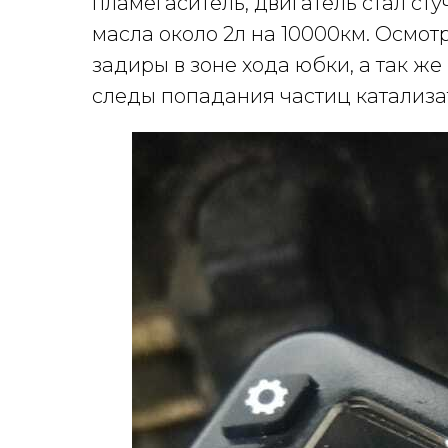
пламегаситель, двигатель стал ст
масла около 2л на 10000км. Осмо
задиры в зоне хода юбки, а так же
следы попадания частиц катализ