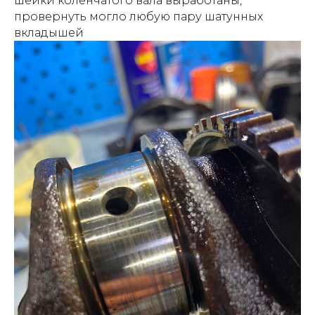
шейки коленчатого вала выработаны,
провернуть могло любую пару шатунных
вкладышей