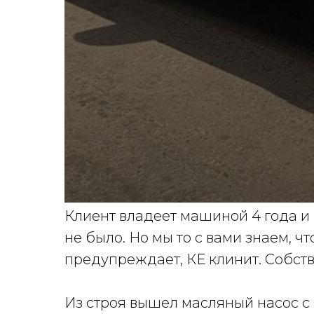
Клиент владеет машиной 4 года и 
не было. Но мы то с вами знаем, ч
предупреждает, КЕ клинит. Собств
Из строя вышел масляный насос с 