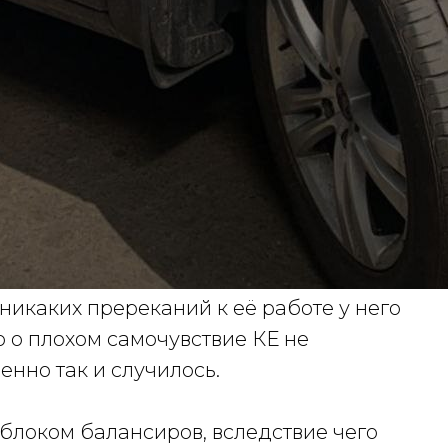
никаких пререканий к её работе у него
то о плохом самочувствие КЕ не
енно так и случилось.
блоком балансиров, вследствие чего