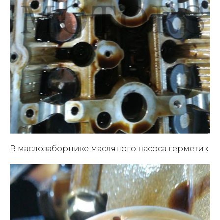
В маслозаборнике масляного насоса герметик