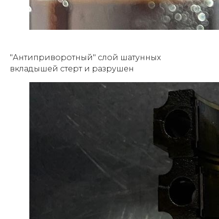
"Антиприворотный" слой шатунных
вкладышей стерт и разрушен