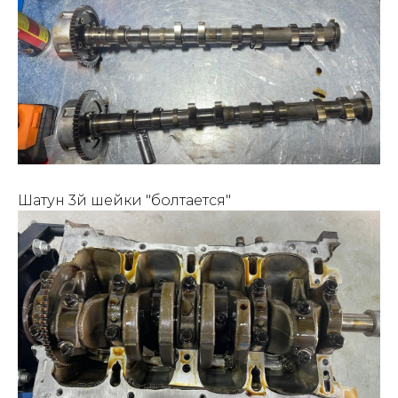
Шатун 3й шейки "болтается"