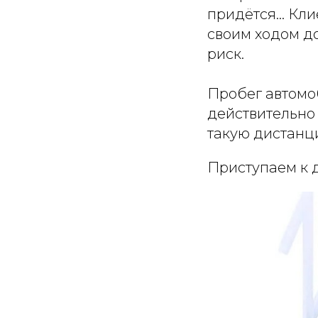
придётся... Кл
своим ходом до
риск.
Пробег автомо
действительно
такую дистанц
Приступаем к 