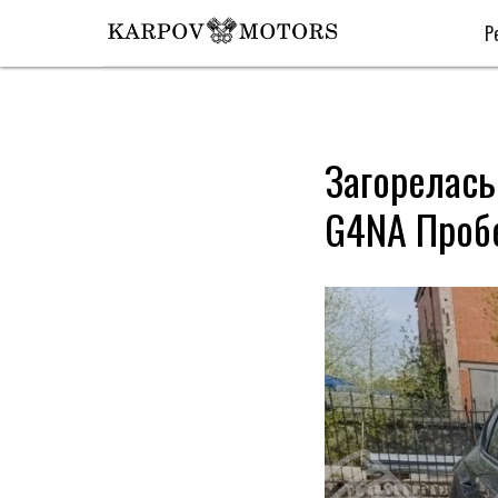
Р
Загорелась
G4NA Проб