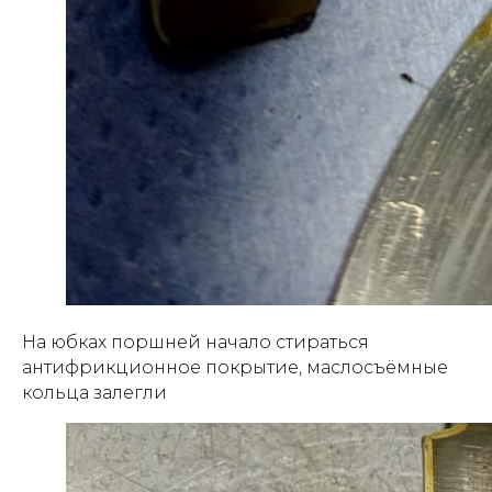
На юбках поршней начало стираться
антифрикционное покрытие, маслосъёмные
кольца залегли