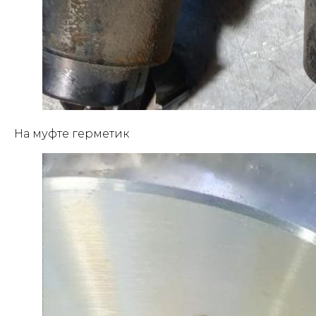
На муфте герметик