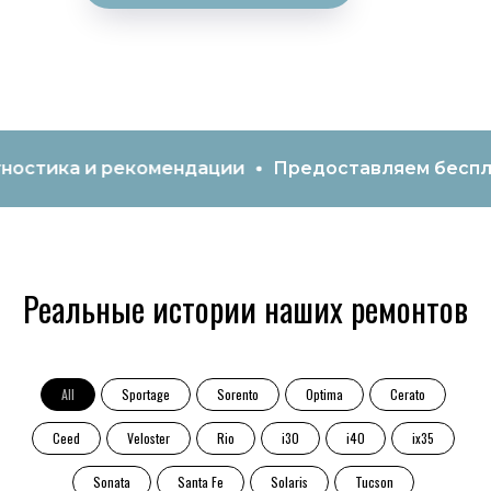
а и рекомендации
Предоставляем бесплатный э
Реальные истории наших ремонтов
All
Sportage
Sorento
Optima
Cerato
Ceed
Veloster
Rio
i30
i40
ix35
Sonata
Santa Fe
Solaris
Tucson