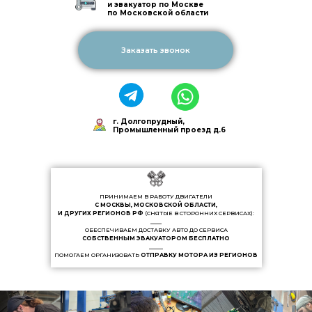
и эвакуатор по Москве
по Московской области
Заказать звонок
г. Долгопрудный,
Промышленный проезд д.6
ПРИНИМАЕМ В РАБОТУ ДВИГАТЕЛИ
С МОСКВЫ, МОСКОВСКОЙ ОБЛАСТИ,
И ДРУГИХ РЕГИОНОВ РФ
(СНЯТЫЕ В СТОРОННИХ СЕРВИСАХ):
____
ОБЕСПЕЧИВАЕМ ДОСТАВКУ АВТО ДО СЕРВИСА
СОБСТВЕННЫМ ЭВАКУАТОРОМ БЕСПЛАТНО
_____
ПОМОГАЕМ ОРГАНИЗОВАТЬ
ОТПРАВКУ МОТОРА ИЗ РЕГИОНОВ