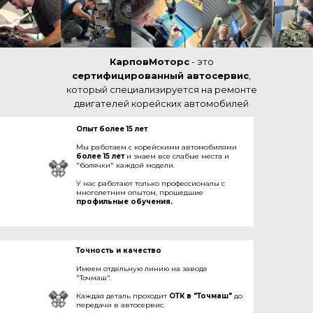
КарповМоторс
- это
сертифицированный автосервис
,
который специализируется на ремонте
двигателей корейских автомобилей
Опыт более 15 лет
Мы работаем с корейскими автомобилями
более 15 лет
и знаем все слабые места и
"болячки" каждой модели.
У нас работают только профессионалы с
многолетним опытом, прошедшие
профильные обучения.
Точность и качество
Имеем отдельную линию на заводе
"Точмаш".
Каждая деталь проходит
ОТК в "Точмаш"
до
передачи в автосервис.