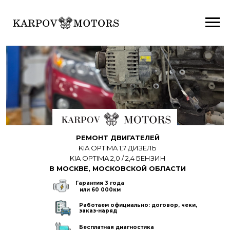
Ремонт двигателей Hyundai (Хе
(КИА) в Москве G4EE G4ED G
G4HG G4FA G4FC G4FD G4FJ G
G4NB G4NA G4NC G4ND G4NE 
G4NL G4NN G4JS G4KA G4KD 
G4KC G4KE G4KJ G4KK G4KM 
G4KR G6DG G6DL G6DB G6DF 
РЕМОНТ ДВИГАТЕЛЕЙ
G6DP G6DC G6D
KIA OPTIMA 1,7 ДИЗЕЛЬ
Автосервис по ремонту дви
KIA OPTIMA 2,0 / 2,4 БЕНЗИН
отремонтировать двигатель к
В МОСКВЕ, МОСКОВСКОЙ ОБЛАСТИ
капитальный ремонт кап ремо
Гарантия 3 года
двигателя
или 60 000км
Работаем официально: договор, чеки,
заказ-наряд
Бесплатная диагностика