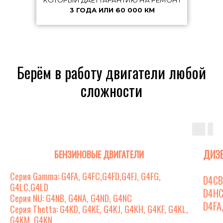
КОТОРЫЙ ДАЁТ ГАРАНТИЮ НА РЕМОНТ
3 ГОДА ИЛИ 60 000 КМ
Берём в работу двигатели любой
сложности
ДИЗ
БЕНЗИНОВЫЕ ДВИГАТЕЛИ
Серия Gamma: G4FA, G4FC,G4FD,G4FJ, G4FG,
D4CB
G4LC,G4LD
D4HC
Серия NU: G4NB, G4NA, G4ND, G4NC
D4FA
Серия Thetta: G4KD, G4KE, G4KJ, G4KH, G4KF, G4KL,
G4KM, G4KN