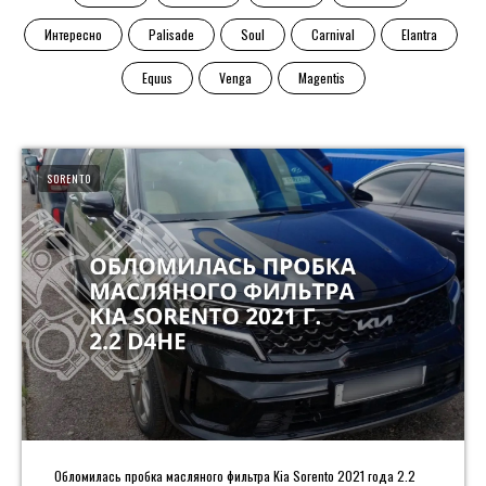
Интересно
Palisade
Soul
Carnival
Elantra
Equus
Venga
Magentis
SORENTO
Обломилась пробка масляного фильтра Kia Sorento 2021 года 2.2