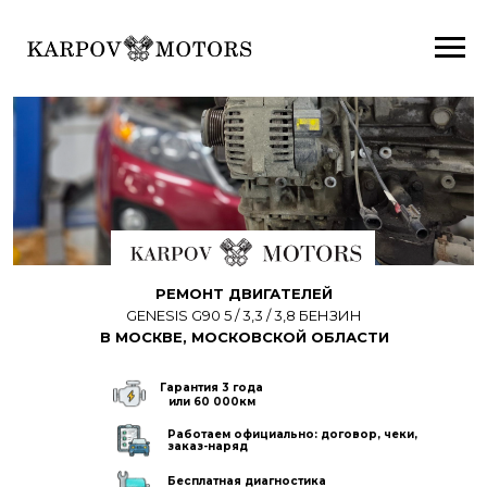
Ремонт двигателей Hyundai (Хе
(КИА) в Москве G4EE G4ED G
G4HG G4FA G4FC G4FD G4FJ G
G4NB G4NA G4NC G4ND G4NE 
G4NL G4NN G4JS G4KA G4KD 
G4KC G4KE G4KJ G4KK G4KM 
G4KR G6DG G6DL G6DB G6DF 
РЕМОНТ ДВИГАТЕЛЕЙ
G6DP G6DC G6D
GENESIS G90 5 / 3,3 / 3,8 БЕНЗИН
Автосервис по ремонту дви
В МОСКВЕ, МОСКОВСКОЙ ОБЛАСТИ
отремонтировать двигатель к
капитальный ремонт кап ремо
двигателя
Гарантия 3 года
или 60 000км
Работаем официально: договор, чеки,
заказ-наряд
Бесплатная диагностика