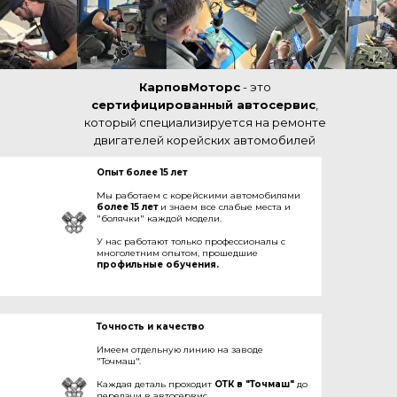
КарповМоторс
- это
сертифицированный автосервис
,
который специализируется на ремонте
двигателей корейских автомобилей
Опыт более 15 лет
Мы работаем с корейскими автомобилями
более 15 лет
и знаем все слабые места и
"болячки" каждой модели.
У нас работают только профессионалы с
многолетним опытом, прошедшие
профильные обучения.
Точность и качество
Имеем отдельную линию на заводе
"Точмаш".
Каждая деталь проходит
ОТК в "Точмаш"
до
передачи в автосервис.