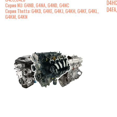
D4HC
Серия NU: G4NB, G4NA, G4ND, G4NC
D4FA
Серия Thetta: G4KD, G4KE, G4KJ, G4KH, G4KF, G4KL,
G4KM, G4KN