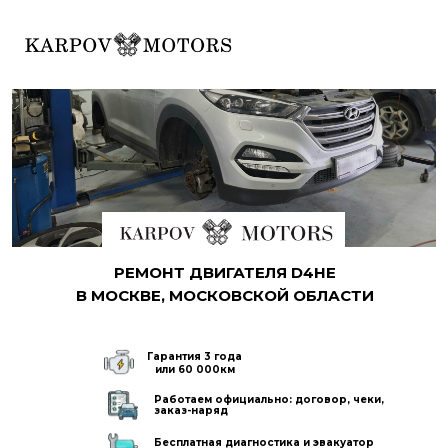
Ремонт двигателей Hyundai (Хе
(КИА) в Москве G4EE G4ED G
G4HG G4FA G4FC G4FD G4FJ G
G4NB G4NA G4NC G4ND G4NE 
G4NL G4NN G4JS G4KA G4KD 
G4KC G4KE G4KJ G4KK G4KM 
РЕМОНТ ДВИГАТЕЛЯ D4HE
G4KR G6DG G6DL G6DB G6DF 
В МОСКВЕ, МОСКОВСКОЙ ОБЛАСТИ
G6DP G6DC G6D
Автосервис по ремонту дви
отремонтировать двигатель к
капитальный ремонт кап ремо
Гарантия 3 года
или 60 000км
двигателя
Работаем официально: договор, чеки,
заказ-наряд
Бесплатная диагностика и эвакуатор