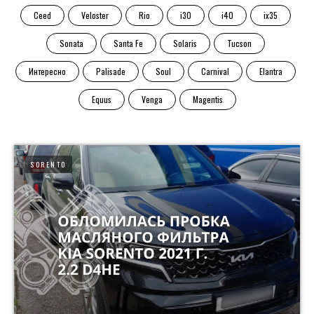
Ceed
Veloster
Rio
i30
i40
ix35
Sonata
Santa Fe
Solaris
Tucson
Интересно
Palisade
Soul
Carnival
Elantra
Equus
Venga
Magentis
SORENTO